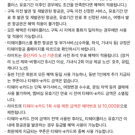
플러스 유효기간 이후인 경우에도 조건을 만족한다면 혜택이 적용됩니다.)
구독 이전 발권 및 재발권된 항공권, 구독 이전 신청한 서비스, 유효기간 만
료 후 발권 및 재발권된 항공권, 유효기간 만료 후 신청된 서비스, 여행사 발
권 항공권은 혜택 적용이 불가합니다.
모든 혜택은 티웨이플러스 구독 시 지역과 통화가 일치하는 경우에만 사용
및 적용이 가능합니다.
티웨이플러스를 통한 항공권 및 부가서비스(수하물, 좌석, 기내식 등) 규정은
티웨이항공 홈페이지를 따르므로 확인하시기 바랍니다.
라이트는
중단거리 노선 기준
으로 사전 좌석 무료 혜택이 적용됩니다. (장거
리 노선 제외-비행시간 8시간 이상, 기내식 2회 이상 제공 노선: 호주, 유럽,
캐나다 노선)
동반 1인은 회원과 모든 혜택 동일 사용 가능하나, 동반 1인에게 추가 지급되
는 쿠폰이나 티웨이-e카드 금액은 없습니다.
티웨이-e카드는 단독 부가서비스, 여정변경 수수료, 운임 차액 등의 결제에
사용 불가하며, 멤버십 유효기간 만료 시 잔여 티웨이-e카드 금액은 소멸됩
니다.
라이트의
티웨이-e카드 1회 사용 제한 금액은 예약번호 당 10,000원
으로
제한됩니다.
티웨이-e카드 잔여 금액이 전액 사용된 후라도, 티웨이플러스 유효기간 이
내에 항공권을 발권하는 경우 등급별 혜택 사용이 가능합니다.
회원에게 지급되는 쿠폰은 티웨이-e카드와 중복 사용 가능합니다.