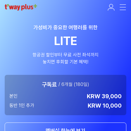
가성비가 중요한 여행러를 위한
LITE
항공권 할인부터 무료 사전 좌석까지
놓치면 후회할 기본 혜택!
구독료
6개월 (180일)
KRW 39,000
본인
KRW 10,000
동반 1인 추가
멤버십 한눈에 보기